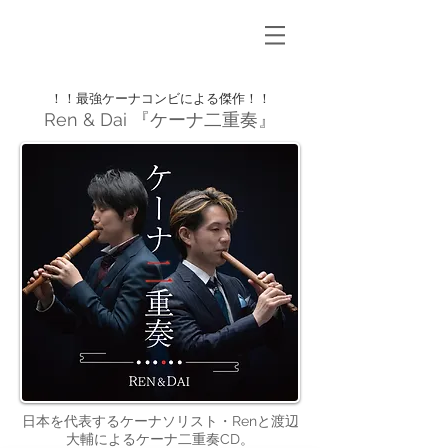
！！最強ケーナコンビによる傑作！！
Ren & Dai 『ケーナ二重奏』
日本を代表するケーナソリスト・Renと渡辺
大輔によるケーナ二重奏CD。