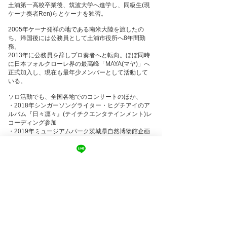
土浦第一高校卒業後、筑波大学へ進学し、同級生(現
ケーナ奏者Ren)らとケーナを独習。
2005年ケーナ発祥の地である南米大陸を旅したの
ち、帰国後には公務員として土浦市役所へ8年間勤
務。
2013年に公務員を辞しプロ奏者へと転向。ほぼ同時
に日本フォルクローレ界の最高峰「MAYA(マヤ)」へ
正式加入し、現在も最年少メンバーとして活動して
いる。
ソロ活動でも、全国各地でのコンサートのほか、
・2018年シンガーソングライター・ヒグチアイのア
ルバム『日々凛々』(テイチクエンタテインメント)レ
コーディング参加
・2019年ミュージアムパーク茨城県自然博物館企画
展『宮沢賢治と自然の世界』ムービー音楽担当
・2020年1stソロアルバム『Quena WORLD』発売
・2020/2021年NHKドラマ『明治開化 新十郎探偵
帖』サントラ参加
・2025年劇場公開映画『じっちゃ！』サントラ参加
など、多方面で活動中。
・FMUU「渡辺大輔 ケーナ☆FREEDOM」メインパ
ーソナリティ
・第2回全日本大学フォルクローレ選手権大会審査員
・2022年アルゼンチン共和国コスキンフェスティバ