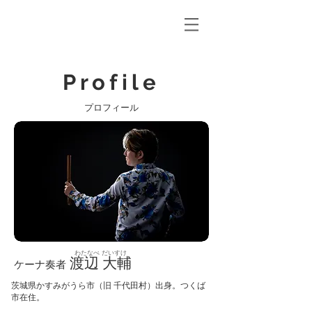
Profile
​プロフィール
​わたなべ だいすけ
渡辺 大輔
ケーナ奏者
茨城県かすみがうら市（旧 千代田村）出身。つくば
市在住。