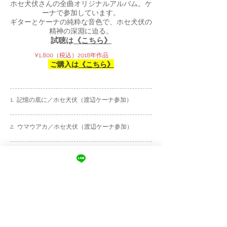
ホセ犬伏さんの全曲オリジナルアルバム。ケ
ーナで参加しています。
ギターとケーナの純粋な音色で、ホセ犬伏の
精神の深淵に迫る。
試聴は
《こちら》
¥1,800（税込）2018年作品
ご購入は
《こちら》
1. 記憶の底に／ホセ犬伏（渡辺ケーナ参加）
2. ウマウアカ／ホセ犬伏（渡辺ケーナ参加）
3. 月夜／ホセ犬伏（ギターソロ）
4. 荒野に立つ／ホセ犬伏（渡辺ケーナ参加）
5. forgiven／ホセ犬伏（ギターソロ）