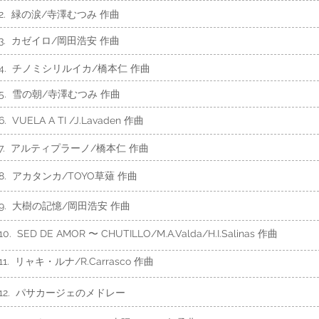
2. 緑の涙/寺澤むつみ 作曲
3. カゼイロ/岡田浩安 作曲
4. チノミシリルイカ/橋本仁 作曲
5. 雪の朝/寺澤むつみ 作曲
6. VUELA A TI /J.Lavaden 作曲
7. アルティプラーノ/橋本仁 作曲
8. アカタンカ
/TOYO草薙 作曲
9. 大樹の記憶
/岡田浩安 作曲
10. SED DE AMOR 〜 CHUTILLO/M.A.Valda/H.I.Salinas 作曲
11. リャキ・ルナ/R.Carrasco 作曲
12. パサカージェのメドレー