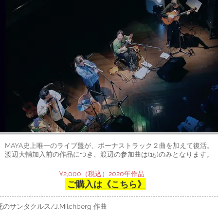
MAYA史上唯一のライブ盤が、ボーナストラック２曲を加えて復活。
渡辺大輔加入前​の作品につき、渡辺の参加曲は(15)のみとなります。
¥2,000（税込）2020年作品
ご購入は
《こちら》
のサンタクルス/J.Milchberg 作曲