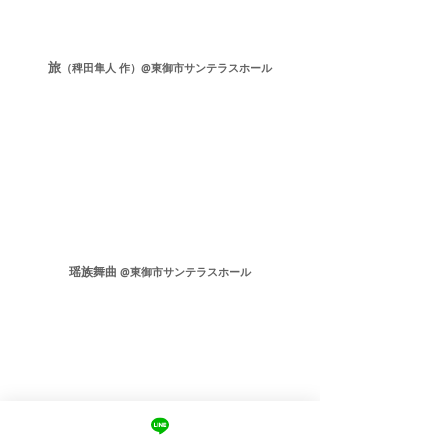
旅
（稗田隼人 作）@東御市サンテラスホール
瑶族舞曲
@東御市サンテラスホール