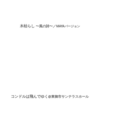
木枯らし
〜風の詩〜／
MAYAバージョン
コンドルは飛んでゆく
@東御市サンテラスホール