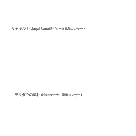
リャキルナ
(
Llaqui Runa)@ギター文化館コンサート
モルダウの流れ
@Renケーナ二重奏コンサート