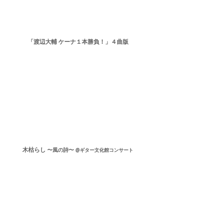
「渡辺大輔 ケーナ１本勝負！」４曲版
木枯らし
〜風の詩〜
@ギター文化館コンサート