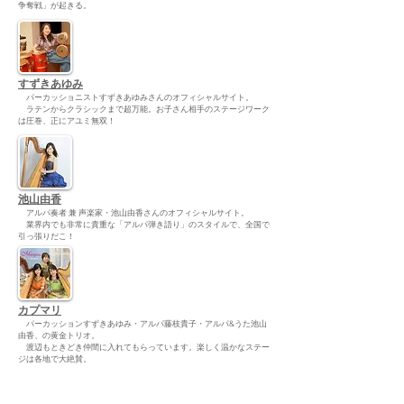
争奪戦」が起きる。
すずきあゆみ
パーカッショニストすずきあゆみさんのオフィシャルサイト。
ラテンからクラシックまで超万能。お子さん相手のステージワーク
は圧巻、正にアユミ無双！
池山由香
アルパ奏者 兼 声楽家・池山由香さんのオフィシャルサイト。
業界内でも非常に貴重な「アルパ弾き語り」のスタイルで、全国で
引っ張りだこ！
カプマリ
パーカッションすずきあゆみ・アルパ藤枝貴子・アルパ&うた池山
由香、の黄金トリオ。
渡辺もときどき仲間に入れてもらっています。楽しく温かなステー
ジは各地で大絶賛。