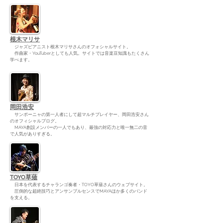
根木マリサ
ジャズピアニスト根木マリサさんのオフォシャルサイト。
作曲家・YouTuberとしても人気。サイトでは音楽豆知識もたくさん
学べます。
岡田浩安
サンポーニャの第一人者にして超マルチプレイヤー、岡田浩安さん
のオフィシャルブログ。
MAYA創設メンバーの一人でもあり、最強の対応力と唯一無二の音
で人気がありすぎる。
TOYO草薙
日本を代表するチャランゴ奏者・TOYO草薙さんのウェブサイト。
圧倒的な超絶技巧とアンサンブルセンスでMAYAほか多くのバンド
を支える。