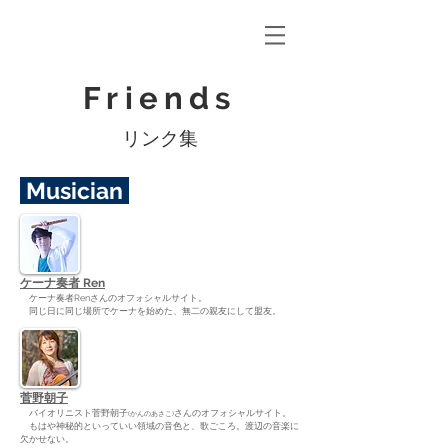
Friends
​リンク集
Musician
ケーナ奏者 Ren
ケーナ奏者Renさんのオフォシャルサイト。
同じ日に同じ場所でケーナを始めた、無二の親友にして盟友。
菅野朝子
バイオリニスト菅野朝子
さんのオフォシャルサイト。
(かんのあさこ)
もはや神秘的といっていい領域の音色と、歌ごころ。渡辺の音楽に
欠かせない。