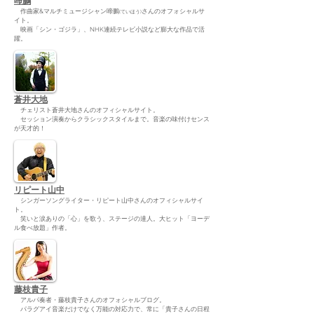
啼鵬
作曲家&マルチミュージシャン啼鵬
さんのオフォシャルサ
(ていほう)
イト。
映画「シン・ゴジラ」、NHK連続テレビ小説など膨大な作品で活
躍。
蒼井大地
チェリスト蒼井大地さんのオフィシャルサイト。
セッション演奏からクラシックスタイルまで。音楽の味付けセンス
が天才的！
リピート山中
シンガーソングライター・リピート山中さんのオフィシャルサイ
ト。
笑いと涙ありの「心」を歌う、ステージの達人。大ヒット「ヨーデ
ル食べ放題」作者。
藤枝貴子
アルパ奏者・藤枝貴子さんのオフォシャルブログ。
パラグアイ音楽だけでなく万能の対応力で、常に「貴子さんの日程