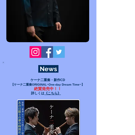
News
ケーナ二重奏・新作CD
【
ケーナ二重奏ORIGINAL~One-day Dream Time~
】
絶賛発売中！！
​詳しくは
《こちら》