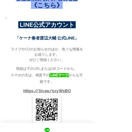
《こちら》
LINE公式アカウント
「ケーナ奏者渡辺大輔 公式LINE」
ライブやCDのお知らせのほか、色々な情報を
お送りします。
ぜひご登録ください。
登録は下のURLまたはQRコードから。
スマホの方は、画面下の
LINEマーク
からも可
能です。
https://lin.ee/5zyWsBO
詳しくは
《こちら》